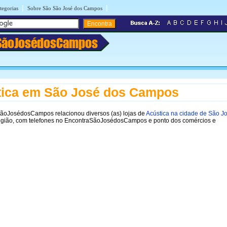
|
|
tegorias
Sobre São São José dos Campos
SãoJosédosCampos
tica em São José dos Campos
ãoJosédosCampos relacionou diversos (as) lojas de
Acústica na cidade de São J
egião, com telefones no EncontraSãoJosédosCampos e ponto dos comércios e