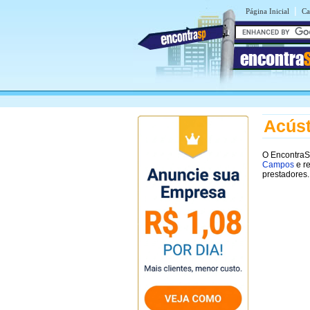
|
Página Inicial
Ca
encontra
Acús
O EncontraS
Campos
e r
prestadores.