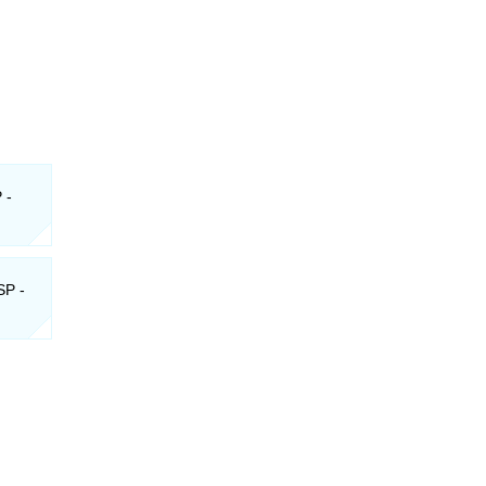
 -
SP -