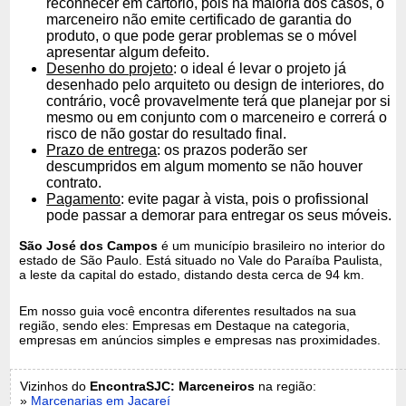
reconhecer em cartório, pois na maioria dos casos, o
marceneiro não emite certificado de garantia do
produto, o que pode gerar problemas se o móvel
apresentar algum defeito.
Desenho do projeto
: o ideal é levar o projeto já
desenhado pelo arquiteto ou design de interiores, do
contrário, você provavelmente terá que planejar por si
mesmo ou em conjunto com o marceneiro e correrá o
risco de não gostar do resultado final.
Prazo de entrega
: os prazos poderão ser
descumpridos em algum momento se não houver
contrato.
Pagamento
: evite pagar à vista, pois o profissional
pode passar a demorar para entregar os seus móveis.
São José dos Campos
é um município brasileiro no interior do
estado de São Paulo. Está situado no Vale do Paraíba Paulista,
a leste da capital do estado, distando desta cerca de 94 km.
Em nosso guia você encontra diferentes resultados na sua
região, sendo eles: Empresas em Destaque na categoria,
empresas em anúncios simples e empresas nas proximidades.
Vizinhos do
EncontraSJC: Marceneiros
na região:
»
Marcenarias em Jacareí