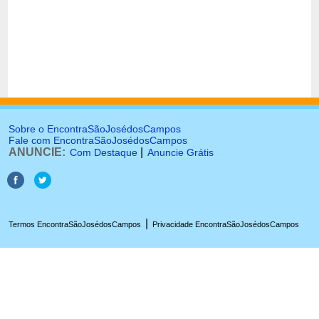
Sobre o EncontraSãoJosédosCampos
Fale com EncontraSãoJosédosCampos
ANUNCIE:
|
Com Destaque
Anuncie Grátis
|
Termos EncontraSãoJosédosCampos
Privacidade EncontraSãoJosédosCampos