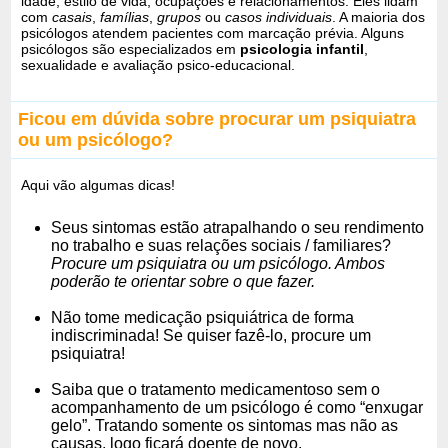
idade, estilo de vida, ocupações e relacionamentos. Eles lidam
com
casais
,
famílias
,
grupos
ou
casos individuais
. A maioria dos
psicólogos atendem pacientes com marcação prévia. Alguns
psicólogos são especializados em
psicologia infantil
,
sexualidade e avaliação psico-educacional.
Ficou em dúvida sobre procurar um psiquiatra
ou um psicólogo?
Aqui vão algumas dicas!
Seus sintomas estão atrapalhando o seu rendimento
no trabalho e suas relações sociais / familiares?
Procure um psiquiatra ou um psicólogo. Ambos
poderão te orientar sobre o que fazer.
Não tome medicação psiquiátrica de forma
indiscriminada! Se quiser fazê-lo, procure um
psiquiatra!
Saiba que o tratamento medicamentoso sem o
acompanhamento de um psicólogo é como “enxugar
gelo”. Tratando somente os sintomas mas não as
causas, logo ficará doente de novo.