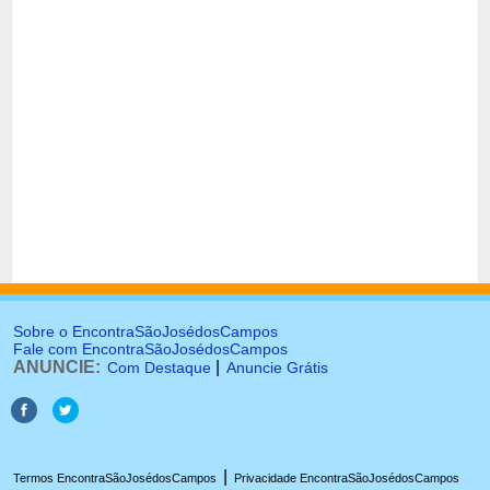
Sobre o EncontraSãoJosédosCampos
Fale com EncontraSãoJosédosCampos
ANUNCIE:
|
Com Destaque
Anuncie Grátis
|
Termos EncontraSãoJosédosCampos
Privacidade EncontraSãoJosédosCampos